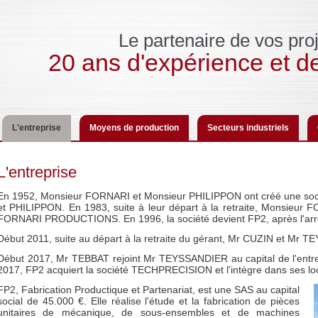
Le partenaire de vos proj
20 ans d'expérience et de
L'entreprise
Moyens de production
Secteurs industriels
L'entreprise
En 1952, Monsieur FORNARI et Monsieur PHILIPPON ont créé une soc
et PHILIPPON. En 1983, suite à leur départ à la retraite, Monsieur FO
FORNARI PRODUCTIONS. En 1996, la société devient FP2, après l'
Début 2011, suite au départ à la retraite du gérant, Mr CUZIN et Mr
Début 2017, Mr TEBBAT rejoint Mr TEYSSANDIER au capital de l'entre
2017, FP2 acquiert la société TECHPRECISION et l'intègre dans ses lo
FP2, Fabrication Productique et Partenariat, est une SAS au capital
social de 45.000 €. Elle réalise l'étude et la fabrication de pièces
unitaires de mécanique, de sous-ensembles et de machines