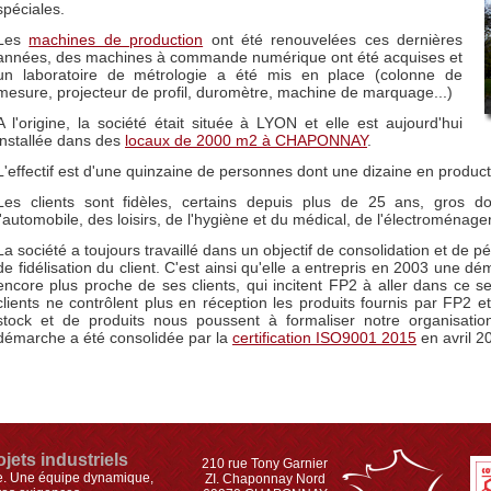
spéciales.
Les
machines de production
ont été renouvelées ces dernières
années, des machines à commande numérique ont été acquises et
un laboratoire de métrologie a été mis en place (colonne de
mesure, projecteur de profil, duromètre, machine de marquage...)
A l'origine, la société était située à LYON et elle est aujourd'hui
installée dans des
locaux de 2000 m2 à CHAPONNAY
.
L'effectif est d'une quinzaine de personnes dont une dizaine en product
Les clients sont fidèles, certains depuis plus de 25 ans, gros 
l'automobile, des loisirs, de l'hygiène et du médical, de l'électroménager,
La société a toujours travaillé dans un objectif de consolidation et de pé
de fidélisation du client. C'est ainsi qu'elle a entrepris en 2003 une d
encore plus proche de ses clients, qui incitent FP2 à aller dans ce sen
clients ne contrôlent plus en réception les produits fournis par FP2
stock et de produits nous poussent à formaliser notre organisation
démarche a été consolidée par la
certification ISO9001 2015
en avril 2
jets industriels
210 rue Tony Garnier
re. Une équipe dynamique,
ZI. Chaponnay Nord